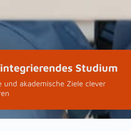
integrierendes Studium
e und akademische Ziele clever
ren