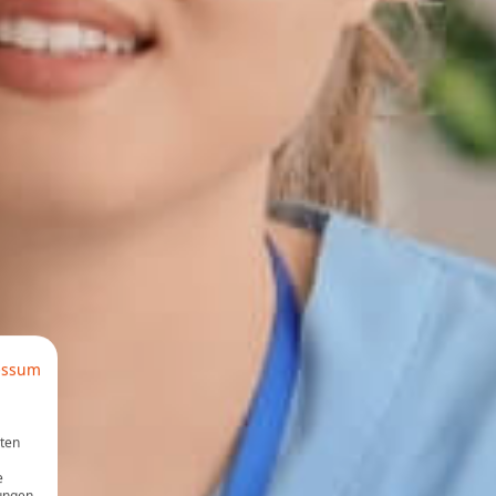
essum
aten
e
ungen.