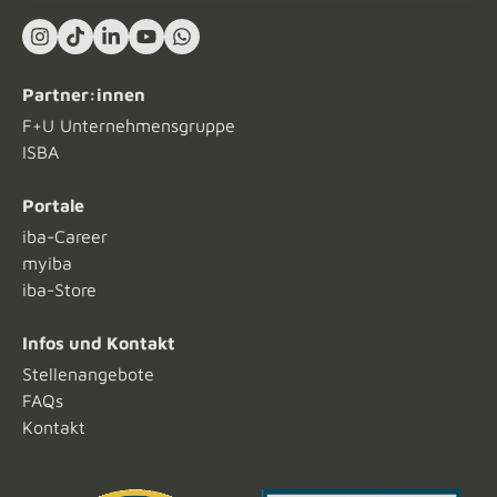
Instagram
TikTok
LinkedIn In
YouTube
What's App
Partner:innen
F+U Unternehmensgruppe
ISBA
Portale
iba-Career
myiba
iba-Store
Infos und Kontakt
Stellenangebote
FAQs
Kontakt