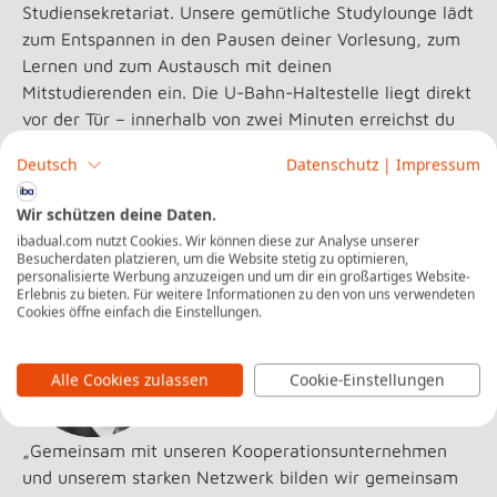
Studiensekretariat. Unsere gemütliche Studylounge lädt
zum Entspannen in den Pausen deiner Vorlesung, zum
Lernen und zum Austausch mit deinen
Mitstudierenden ein. Die U-Bahn-Haltestelle liegt direkt
vor der Tür – innerhalb von zwei Minuten erreichst du
von hier die Bochumer Innenstadt mit ihren
Deutsch
Datenschutz
|
Impressum
Einkaufsstraßen und zahlreichen Restaurants.
Wir schützen deine Daten.
ibadual.com nutzt Cookies. Wir können diese zur Analyse unserer
Unser Team aus Bochum freut sich auf dich
Besucherdaten platzieren, um die Website stetig zu optimieren,
personalisierte Werbung anzuzeigen und um dir ein großartiges Website-
Erlebnis zu bieten. Für weitere Informationen zu den von uns verwendeten
Cookies öffne einfach die Einstellungen.
Alle Cookies zulassen
Cookie-Einstellungen
„Gemeinsam mit unseren Kooperationsunternehmen
und unserem starken Netzwerk bilden wir gemeinsam