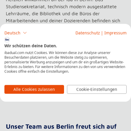
Studiensekretariat, technisch modern ausgestattete
Lehrräume, die Bibliothek und die Büros der
Mitarbeitenden und deiner Dozierenden befinden sich
direkt vor Ort.
Deutsch
Datenschutz
|
Impressum
Auf unserer großen Terrasse kannst du mit deinen
Wir schützen deine Daten.
Kommiliton:innen im Sommer deine Pausen verbringen
ibadual.com nutzt Cookies. Wir können diese zur Analyse unserer
oder zwischen den Vorlesungen frische Luft schnappen.
Besucherdaten platzieren, um die Website stetig zu optimieren,
Eine Bäckerei findest du nur wenige Schritte vom
personalisierte Werbung anzuzeigen und um dir ein großartiges Website-
Erlebnis zu bieten. Für weitere Informationen zu den von uns verwendeten
Campus entfernt. Zahlreiche weitere Einkaufs- und
Cookies öffne einfach die Einstellungen.
Verpflegungsmöglichkeiten gibt es auch am nahe
gelegenen Potsdamer Platz, den du in wenigen
Alle Cookies zulassen
Cookie-Einstellungen
Gehminuten erreichst.
Unser Team aus Berlin freut sich auf