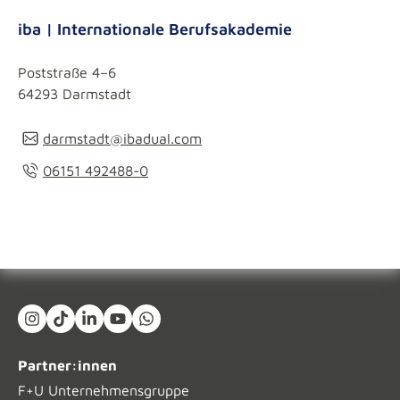
iba | Internationale Berufsakademie
Poststraße 4–6
64293 Darmstadt
darmstadt@ibadual.com
06151 492488-0
Instagram
TikTok
LinkedIn In
YouTube
What's App
Partner:innen
F+U Unternehmensgruppe