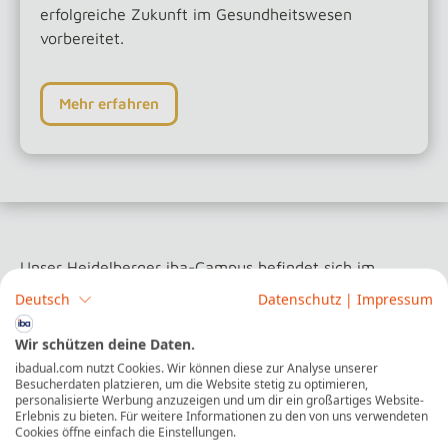
erfolgreiche Zukunft im Gesundheitswesen
vorbereitet.
Mehr erfahren
Unser Heidelberger iba-Campus befindet sich im
sogenannten „X-Haus“. „X-Haus“ deshalb, da sich die
Deutsch
Datenschutz
|
Impressum
Pfeiler des Vordachs wie ein „X“ kreuzen und das
Gebäude von oben einem „X“ gleicht. Gelernt wird in
Wir schützen deine Daten.
unseren technisch brandneu ausgestatteten
ibadual.com nutzt Cookies. Wir können diese zur Analyse unserer
Besucherdaten platzieren, um die Website stetig zu optimieren,
Lehrräumen. Deine Ansprechpersonen an der iba sitzen
personalisierte Werbung anzuzeigen und um dir ein großartiges Website-
direkt vor Ort. In unserer schicken Studylounge kannst
Erlebnis zu bieten. Für weitere Informationen zu den von uns verwendeten
Cookies öffne einfach die Einstellungen.
du es dir mit deinen Kommiliton:innen drinnen