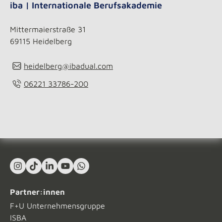
iba | Internationale Berufsakademie
Mittermaierstraße 31
69115 Heidelberg
heidelberg@ibadual.com
06221 33786-200
Instagram
TikTok
LinkedIn In
YouTube
What's App
Partner:innen
F+U Unternehmensgruppe
ISBA