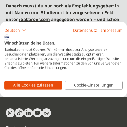
Danach musst du nur noch als Empfehlungsgeber:in
mit Namen und Studienort im vorgesehenen Feld
unter
ibaCareer.com
angegeben werden – und schon
bist du für unser Dankeschön vorgemerkt.
Deutsch
Datenschutz
|
Impressum
Sobald der:die neue iba-Studierende das Studium an
Wir schützen deine Daten.
der iba aufnimmt, erhältst du zeitnah deinen Amazon-
ibadual.com nutzt Cookies. Wir können diese zur Analyse unserer
Gutschein.
Besucherdaten platzieren, um die Website stetig zu optimieren,
personalisierte Werbung anzuzeigen und um dir ein großartiges Website-
Erlebnis zu bieten. Für weitere Informationen zu den von uns verwendeten
Aktion gilt für alle Karriereprofile, die bis zum 15.10.
Cookies öffne einfach die Einstellungen.
vollständig angelegt werden. Mitmachen können alle
Studierenden und Alumni der iba.
Alle Cookies zulassen
Cookie-Einstellungen
Instagram
TikTok
LinkedIn In
YouTube
What's App