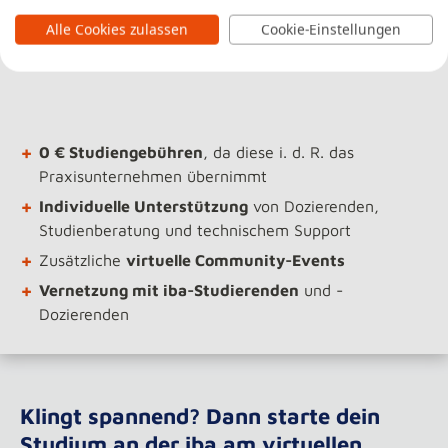
+
Beim
Praxisunternehmen in deiner Nähe
arbeiten
Alle Cookies zulassen
Cookie-Einstellungen
+
Maximale
Flexibilität
+
0 € Studiengebühren
, da diese i. d. R. das
Praxisunternehmen übernimmt
+
Individuelle Unterstützung
von Dozierenden,
Studienberatung und technischem Support
+
Zusätzliche
virtuelle Community-Events
+
Vernetzung mit iba-Studierenden
und -
Dozierenden
Klingt spannend? Dann starte dein
Studium an der iba am virtuellen