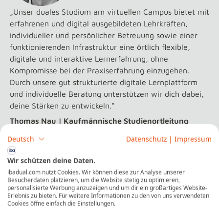
„Unser duales Studium am virtuellen Campus bietet mit
erfahrenen und digital ausgebildeten Lehrkräften,
individueller und persönlicher Betreuung sowie einer
funktionierenden Infrastruktur eine örtlich flexible,
digitale und interaktive Lernerfahrung, ohne
Kompromisse bei der Praxiserfahrung einzugehen.
Durch unsere gut strukturierte digitale Lernplattform
und individuelle Beratung unterstützen wir dich dabei,
deine Stärken zu entwickeln.”
Thomas Nau | Kaufmännische Studienortleitung
Deutsch
Datenschutz
|
Impressum
Wir schützen deine Daten.
Deine Vorteile auf einen Blick
ibadual.com nutzt Cookies. Wir können diese zur Analyse unserer
Besucherdaten platzieren, um die Website stetig zu optimieren,
+
Lehrveranstaltungen online
und live
personalisierte Werbung anzuzeigen und um dir ein großartiges Website-
Erlebnis zu bieten. Für weitere Informationen zu den von uns verwendeten
+
Interaktiv
studieren
an
zwei
festen
Tagen
pro
Cookies öffne einfach die Einstellungen.
Woche