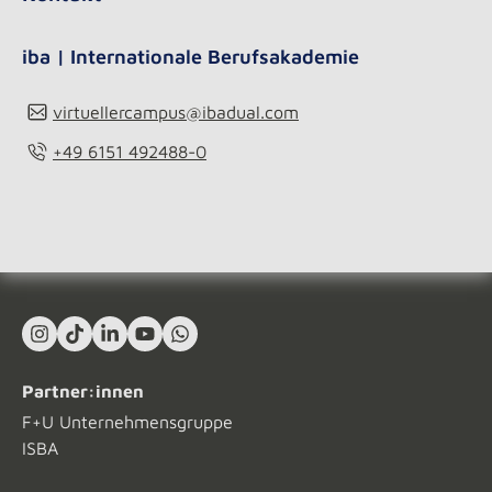
iba | Internationale Berufsakademie
virtuellercampus@ibadual.com
+49 6151 492488-0
Instagram
TikTok
LinkedIn In
YouTube
What's App
Partner:innen
F+U Unternehmensgruppe
ISBA