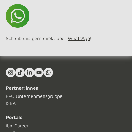
Schreib uns gern direkt über
WhatsApp
!
Instagram
TikTok
LinkedIn In
YouTube
What's App
Partner:innen
F+U Unternehmensgruppe
ISBA
Portale
iba-Career