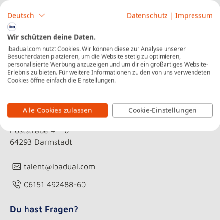
von Beginn an kontinuierlich und intensiv in
Deutsch
Datenschutz
|
Impressum
betriebliche Abläufe und Entscheidungen eingebunden.
Wir schützen deine Daten.
ibadual.com nutzt Cookies. Wir können diese zur Analyse unserer
Besucherdaten platzieren, um die Website stetig zu optimieren,
personalisierte Werbung anzuzeigen und um dir ein großartiges Website-
Erlebnis zu bieten. Für weitere Informationen zu den von uns verwendeten
Kontakt
Cookies öffne einfach die Einstellungen.
iba | Internationale Berufsakademie
Alle Cookies zulassen
Cookie-Einstellungen
Poststraße 4 – 6
64293 Darmstadt
talent@ibadual.com
06151 492488-60
Du hast Fragen?