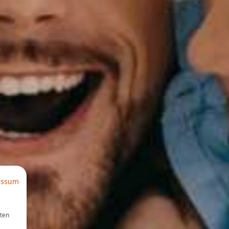
essum
aten