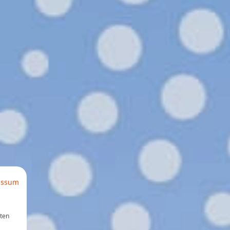
essum
aten