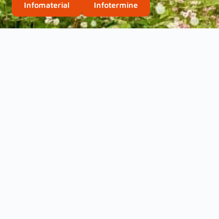
Infomaterial
Infotermine
iba-Leitbild
Gemeinsam das persönlichste 
Gemeinsam mit den Partnerunternehmen führt die
globalisierten Wirtschaftswelt heran und qualifiz
Purpose
Mehr als Theorie – Deine Chance, Zukunft zu ge