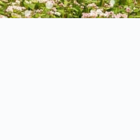
n dualen Studiums an Führungsaufgaben in einer
en.