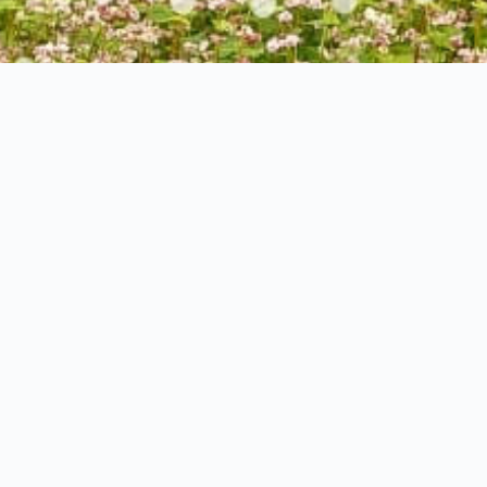
Studienerlebnis gestalten
 iba ihre Studierenden im Rahmen eines praxisintegrierende
iert sie somit als Nachwuchsführungskräfte für die Unternehm
stalten