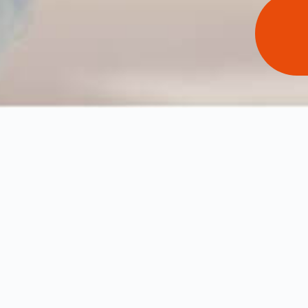
ernehmen
Studienberatung
Infotermine
Messetermine
So gelingt dein duales Studium
pzig