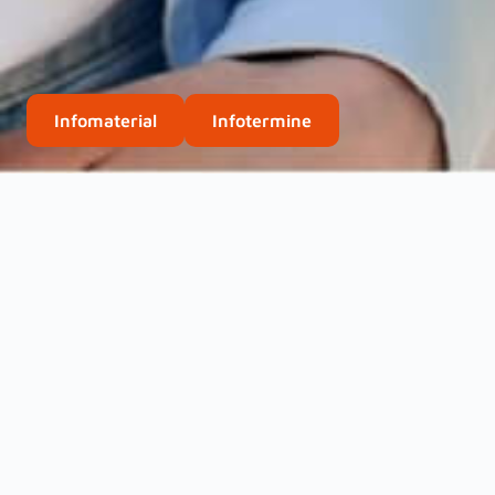
Infomaterial
Infotermine
Campus Leipzig
Team
Praxisunt
Deine Tipps in Leipzig – 
Hilfe bei der Wohnungssuche in Lei