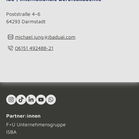
Poststraße 4–6
64293 Darmstadt
michael.jung@ibadual.com
06151 492488-21
Instagram
TikTok
LinkedIn In
YouTube
What's App
Partner:innen
F+U Unternehmensgruppe
ISBA