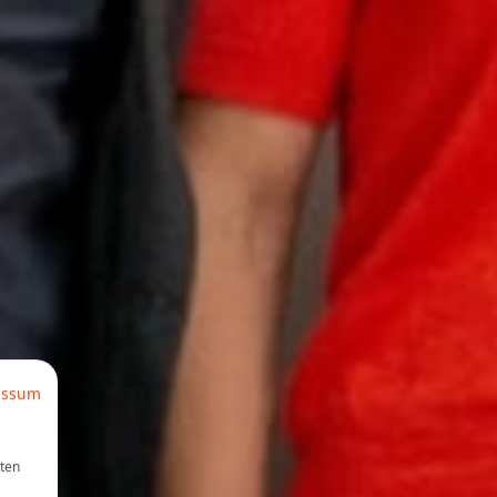
essum
aten