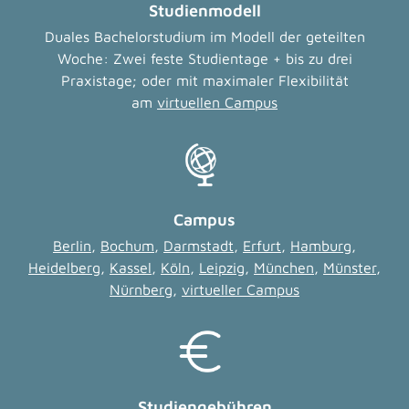
Studienmodell
Duales Bachelorstudium im Modell der geteilten
Woche: Zwei feste Studientage + bis zu drei
Praxistage; oder mit maximaler Flexibilität
am
virtuellen Campus
Campus
Berlin
,
Bochum
,
Darmstadt
,
Erfurt
,
Hamburg
,
Heidelberg
,
Kassel
,
Köln
,
Leipzig
,
München
,
Münster
,
Nürnberg
,
virtueller Campus
Studiengebühren