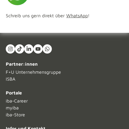
Schreib uns gern direkt über
WhatsApp
!
Instagram
TikTok
LinkedIn In
YouTube
What's App
Partner:innen
F+U Unternehmensgruppe
ISBA
Portale
iba-Career
myiba
iba-Store
Infos und Kontakt