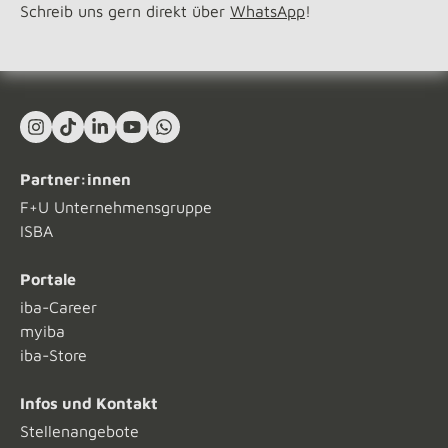
Schreib uns gern direkt über
WhatsApp
!
Instagram
TikTok
LinkedIn In
YouTube
What's App
Partner:innen
F+U Unternehmensgruppe
ISBA
Portale
iba-Career
myiba
iba-Store
Infos und Kontakt
Stellenangebote