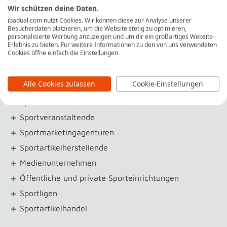
+
Ticketing und Vertrieb
Wir schützen deine Daten.
+
Kommunikation und Öffentlichkeitsarbeit
ibadual.com nutzt Cookies. Wir können diese zur Analyse unserer
Besucherdaten platzieren, um die Website stetig zu optimieren,
+
Eventmanagement
personalisierte Werbung anzuzeigen und um dir ein großartiges Website-
Erlebnis zu bieten. Für weitere Informationen zu den von uns verwendeten
+
Marketing und Sponsoring
Cookies öffne einfach die Einstellungen.
Unternehmen
Alle Cookies zulassen
Cookie-Einstellungen
+
Sportvereine und -verbände
+
Sportveranstaltende
+
Sportmarketingagenturen
+
Sportartikelherstellende
+
Medienunternehmen
+
Öffentliche und private Sporteinrichtungen
+
Sportligen
+
Sportartikelhandel