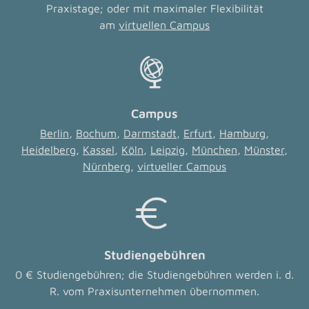
Praxistage; oder mit maximaler Flexibilität
am
virtuellen Campus
Campus
Berlin
,
Bochum
,
Darmstadt
,
Erfurt
,
Hamburg
,
Heidelberg
,
Kassel
,
Köln
,
Leipzig
,
München
,
Münster
,
Nürnberg
,
virtueller Campus
Studiengebühren
0 € Studiengebühren; die Studiengebühren werden i. d.
R. vom Praxisunternehmen übernommen.