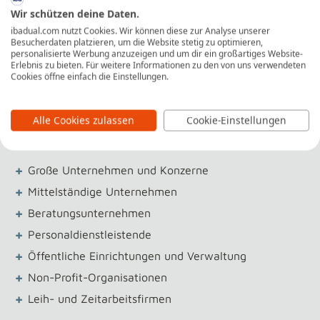
+
Arbeitsrecht und Compliance
Wir schützen deine Daten.
+
Compensation und Benefits
ibadual.com nutzt Cookies. Wir können diese zur Analyse unserer
Besucherdaten platzieren, um die Website stetig zu optimieren,
+
Organisationsentwicklung und Changemanagement
personalisierte Werbung anzuzeigen und um dir ein großartiges Website-
Erlebnis zu bieten. Für weitere Informationen zu den von uns verwendeten
+
Betriebsrat und Mitarbeitendenvertretung
Cookies öffne einfach die Einstellungen.
+
HR-Analytics
Alle Cookies zulassen
Cookie-Einstellungen
Unternehmen
+
Große Unternehmen und Konzerne
+
Mittelständige Unternehmen
+
Beratungsunternehmen
+
Personaldienstleistende
+
Öffentliche Einrichtungen und Verwaltung
+
Non-Profit-Organisationen
+
Leih- und Zeitarbeitsfirmen