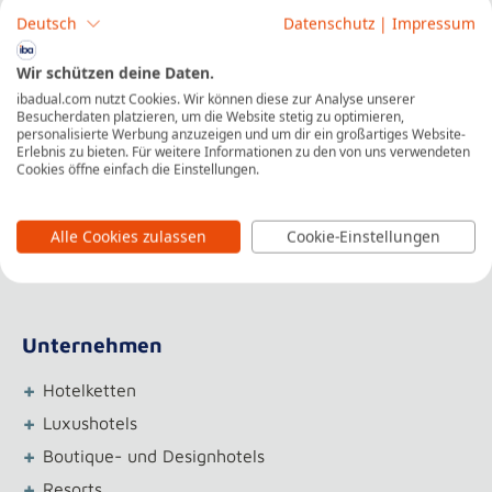
Deutsch
Datenschutz
|
Impressum
Einsatzgebiete
+
Wir schützen deine Daten.
Frontoffice
ibadual.com nutzt Cookies. Wir können diese zur Analyse unserer
+
Housekeeping
Besucherdaten platzieren, um die Website stetig zu optimieren,
personalisierte Werbung anzuzeigen und um dir ein großartiges Website-
+
F&B- und Bankettbereich
Erlebnis zu bieten. Für weitere Informationen zu den von uns verwendeten
+
Cookies öffne einfach die Einstellungen.
Revenuemanagement
+
Buchhaltung
+
Alle Cookies zulassen
Cookie-Einstellungen
Marketing
+
Sales
Unternehmen
+
Hotelketten
+
Luxushotels
+
Boutique- und Designhotels
+
Resorts