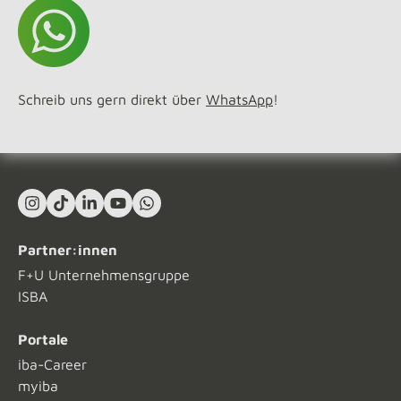
Schreib uns gern direkt über
WhatsApp
!
Instagram
TikTok
LinkedIn In
YouTube
What's App
Partner:innen
F+U Unternehmensgruppe
ISBA
Portale
iba-Career
myiba