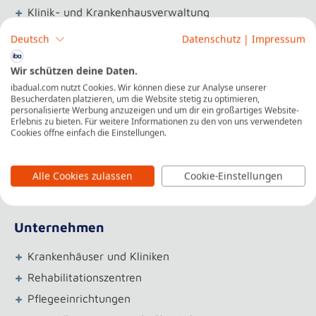
+
Klinik- und Krankenhausverwaltung
+
Praxismanagement
Deutsch
Datenschutz
|
Impressum
+
Qualitätsmanagement
Wir schützen deine Daten.
+
Finanz- und Controllingabteilung
ibadual.com nutzt Cookies. Wir können diese zur Analyse unserer
+
Behandeltenmanagement
Besucherdaten platzieren, um die Website stetig zu optimieren,
personalisierte Werbung anzuzeigen und um dir ein großartiges Website-
+
Gesundheitsplanung und -politik
Erlebnis zu bieten. Für weitere Informationen zu den von uns verwendeten
Cookies öffne einfach die Einstellungen.
+
Marketing und Kommunikation
+
Personalmanagement
Alle Cookies zulassen
Cookie-Einstellungen
+
Gesundheits-IT
Unternehmen
+
Krankenhäuser und Kliniken
+
Rehabilitationszentren
+
Pflegeeinrichtungen