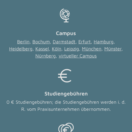
Campus
Berlin
,
Bochum
,
Darmstadt
,
Erfurt
,
Hamburg
,
Heidelberg
,
Kassel
,
Köln
,
Leipzig
,
München
,
Münster
,
Nürnberg
,
virtueller Campus
Studiengebühren
0 € Studiengebühren; die Studiengebühren werden i. d.
R. vom Praxisunternehmen übernommen.