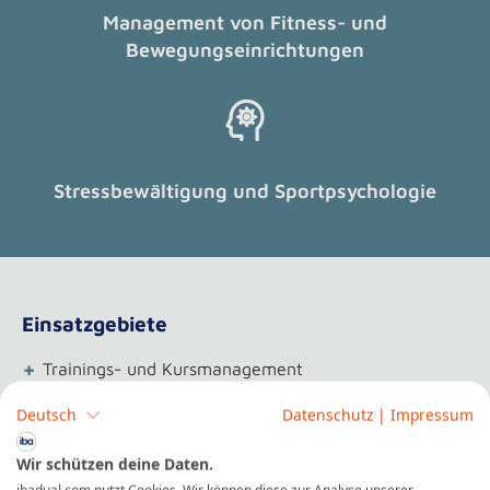
Management von Fitness- und
Bewegungseinrichtungen
Stressbewältigung und Sportpsychologie
Einsatzgebiete
+
Trainings- und Kursmanagement
+
Fitnessstudiomanagement
Deutsch
Datenschutz
|
Impressum
+
Gesundheitsförderung und Prävention
+
Wir schützen deine Daten.
Sport- und Bewegungstherapie
ibadual.com nutzt Cookies. Wir können diese zur Analyse unserer