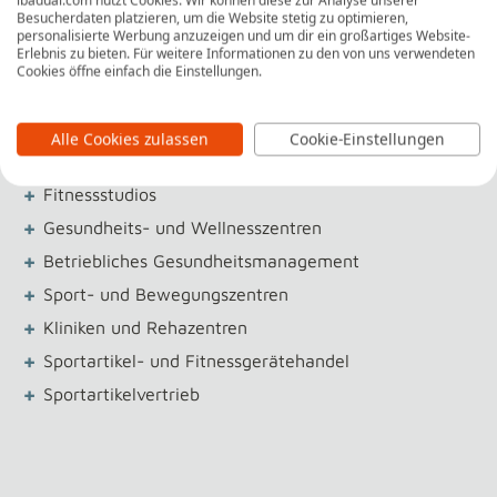
+
Vertrieb und Marketing
Besucherdaten platzieren, um die Website stetig zu optimieren,
personalisierte Werbung anzuzeigen und um dir ein großartiges Website-
+
Sport- und Eventmanagement
Erlebnis zu bieten. Für weitere Informationen zu den von uns verwendeten
+
Cookies öffne einfach die Einstellungen.
Leitung von Wellness- und Gesundheitskursen
Alle Cookies zulassen
Cookie-Einstellungen
Unternehmen
+
Fitnessstudios
+
Gesundheits- und Wellnesszentren
+
Betriebliches Gesundheitsmanagement
+
Sport- und Bewegungszentren
+
Kliniken und Rehazentren
+
Sportartikel- und Fitnessgerätehandel
+
Sportartikelvertrieb