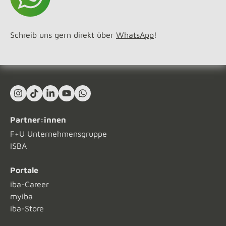
Schreib uns gern direkt über
WhatsApp
!
Instagram
TikTok
LinkedIn In
YouTube
What's App
Partner:innen
F+U Unternehmensgruppe
ISBA
Portale
iba-Career
myiba
iba-Store