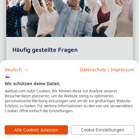
Häufig gestellte Fragen
Schau gern in unsere FAQs – dort haben wir viele
Deutsch
Datenschutz
|
Impressum
deiner möglichen Fragen bereits beantwortet.
Wir schützen deine Daten.
ibadual.com nutzt Cookies. Wir können diese zur Analyse unserer
Zu unseren FAQs
Besucherdaten platzieren, um die Website stetig zu optimieren,
personalisierte Werbung anzuzeigen und um dir ein großartiges Website-
Erlebnis zu bieten. Für weitere Informationen zu den von uns verwendeten
Cookies öffne einfach die Einstellungen.
Alle Cookies zulassen
Cookie-Einstellungen