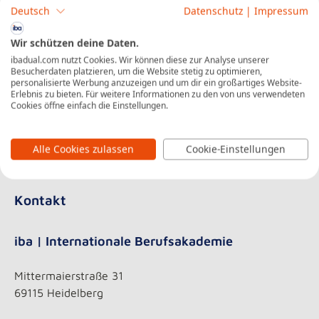
Zentrale Lage in Heidelberg, aus vielen Stadtteilen
Deutsch
Datenschutz
|
Impressum
gut zu Fuß oder mit dem Fahrrad erreichbar
Direkt gegenüber dem Heidelberger Hauptbahnhof
Wir schützen deine Daten.
mit ÖPNV, Regional- und Fernverkehr
ibadual.com nutzt Cookies. Wir können diese zur Analyse unserer
Besucherdaten platzieren, um die Website stetig zu optimieren,
Nur 15 Minuten bis zum Mannheimer Hauptbahnhof
personalisierte Werbung anzuzeigen und um dir ein großartiges Website-
Schnelle Anbindung an die A5 und A656 über das
Erlebnis zu bieten. Für weitere Informationen zu den von uns verwendeten
Cookies öffne einfach die Einstellungen.
ÜKW in wenigen Minuten
Alle Cookies zulassen
Cookie-Einstellungen
Kontakt
iba | Internationale Berufsakademie
Mittermaierstraße 31
69115 Heidelberg