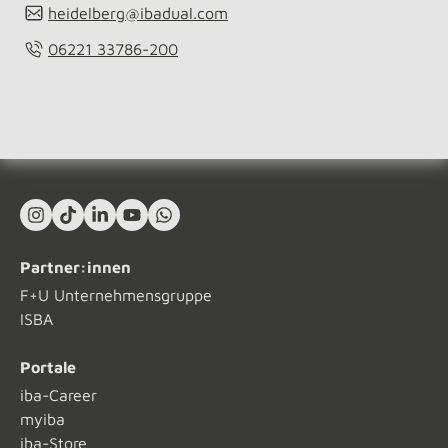
heidelberg@ibadual.com
06221 33786-200
Instagram
TikTok
LinkedIn In
YouTube
What's App
Partner:innen
F+U Unternehmensgruppe
ISBA
Portale
iba-Career
myiba
iba-Store