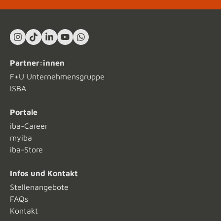
Instagram
TikTok
LinkedIn In
YouTube
What's App
Partner:innen
F+U Unternehmensgruppe
ISBA
Portale
iba-Career
myiba
iba-Store
Infos und Kontakt
Stellenangebote
FAQs
Kontakt