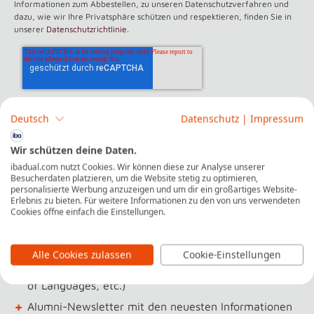
Informationen zum Abbestellen, zu unseren Datenschutzverfahren und
dazu, wie wir Ihre Privatsphäre schützen und respektieren, finden Sie in
unserer
Datenschutzrichtlinie
.
Deutsch
Datenschutz
|
Impressum
Wir schützen deine Daten.
ibadual.com nutzt Cookies. Wir können diese zur Analyse unserer
Besucherdaten platzieren, um die Website stetig zu optimieren,
personalisierte Werbung anzuzeigen und um dir ein großartiges Website-
Erlebnis zu bieten. Für weitere Informationen zu den von uns verwendeten
Cookies öffne einfach die Einstellungen.
Vorteile unseres Alumni-Netzwerks
+
Ermäßigungen für Weiterbildungsangebote der F+U
Alle Cookies zulassen
Cookie-Einstellungen
Unternehmensgruppe (VICTORIA Academy, Academy
of Languages, etc.)
+
Alumni-Newsletter mit den neuesten Informationen