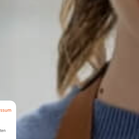
essum
aten