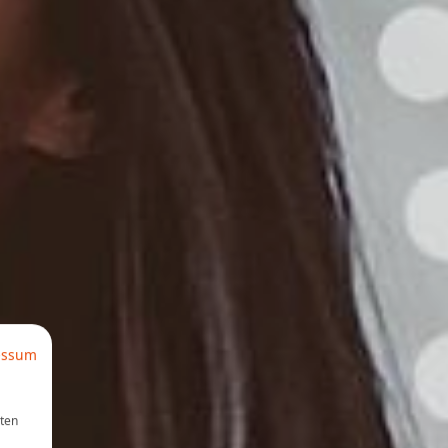
essum
aten