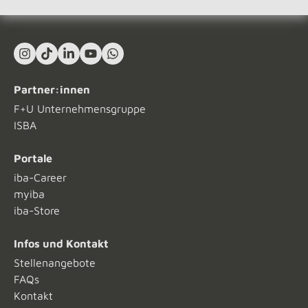
Instagram
TikTok
LinkedIn In
YouTube
What's App
Partner:innen
F+U Unternehmensgruppe
ISBA
Portale
iba-Career
myiba
iba-Store
Infos und Kontakt
Stellenangebote
FAQs
Kontakt