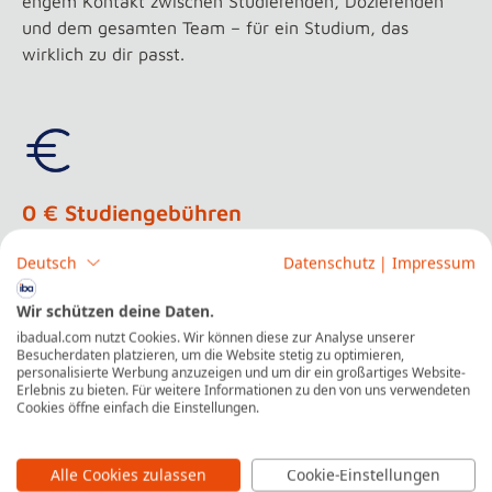
engem Kontakt zwischen Studierenden, Dozierenden
und dem gesamten Team – für ein Studium, das
wirklich zu dir passt.
0 € Studiengebühren
– dank Praxisunternehmen
Deutsch
Datenschutz
|
Impressum
Im dualen Studium an der iba zahlst du in der Regel
Wir schützen deine Daten.
keine Studiengebühren
, denn diese werden meist
ibadual.com nutzt Cookies. Wir können diese zur Analyse unserer
vollständig von deinem Praxisunternehmen
Besucherdaten platzieren, um die Website stetig zu optimieren,
personalisierte Werbung anzuzeigen und um dir ein großartiges Website-
übernommen. Darüber hinaus erhältst du eine
Erlebnis zu bieten. Für weitere Informationen zu den von uns verwendeten
monatliche Vergütung, die individuell mit deinem
Cookies öffne einfach die Einstellungen.
Praxisunternehmen vereinbart wird.
Alle Cookies zulassen
Cookie-Einstellungen