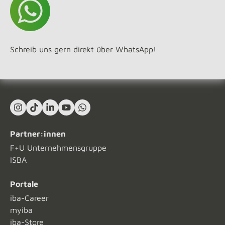
Schreib uns gern direkt über
WhatsApp
!
Instagram
TikTok
LinkedIn In
YouTube
What's App
Partner:innen
F+U Unternehmensgruppe
ISBA
Portale
iba-Career
myiba
iba-Store