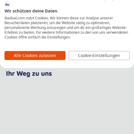
+
Passende Räume für jeden Anlass
+
Moderne Ausstattung und individuelle Leistungen
Wir schützen deine Daten.
+
ibadual.com nutzt Cookies. Wir können diese zur Analyse unserer
WLAN im gesamten Gebäude
Besucherdaten platzieren, um die Website stetig zu optimieren,
+
personalisierte Werbung anzuzeigen und um dir ein großartiges Website-
Moderne Küche mit Lounge
Erlebnis zu bieten. Für weitere Informationen zu den von uns verwendeten
+
Gute Verkehrsanbindung
Cookies öffne einfach die Einstellungen.
Alle Cookies zulassen
Cookie-Einstellungen
Ihr Weg zu uns