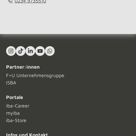
0234 9735510
Instagram
TikTok
LinkedIn In
YouTube
What's App
Partner:innen
F+U Unternehmensgruppe
ISBA
Portale
iba-Career
myiba
iba-Store
Infos und Kontakt